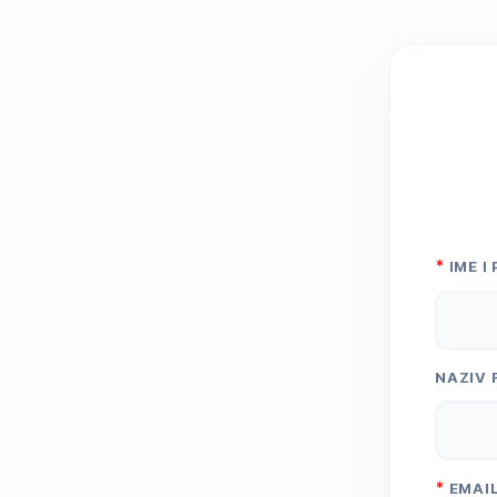
Za
*
IME I
NAZIV 
*
EMAI