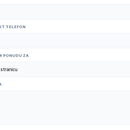
KT TELEFON
M PONUDU ZA
stranicu
A