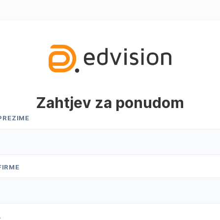
htjev za ponudom
Zahtjev za ponudom
 PREZIME
FIRME
L